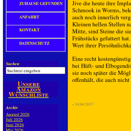
Jive die heute ihre Impla
ZUHAUSE GEFUNDEN
Schmook in Worms, beko
auch noch innerlich verg
ANFAHRT
Kleinen hellen Stellen n
KONTAKT
Mitte, sind Steine die s
Frühstücks gefuttert hat
DATENSCHUTZ
Wert ihrer Persöhnlichke
Eine recht kostengünstig
Suchen
bei Hüft- und Elbogendis
sie noch später die Mögl
offenhält, die auch nicht
Unsere
Amazon
Wunschliste
«
24.04.2017
Archiv
August 2026
Juli 2026
Juni 2026
Mai 2026