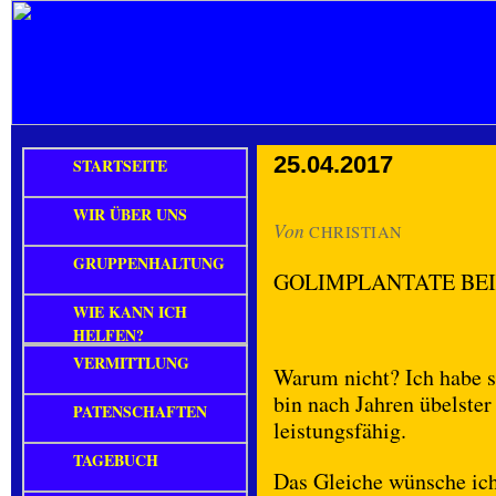
25.04.2017
STARTSEITE
WIR ÜBER UNS
Von
CHRISTIAN
GRUPPENHALTUNG
GOLIMPLANTATE BE
WIE KANN ICH
HELFEN?
VERMITTLUNG
Warum nicht? Ich habe s
bin nach Jahren übelster
PATENSCHAFTEN
leistungsfähig.
TAGEBUCH
Das Gleiche wünsche ic