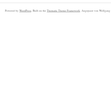
Powered by
WordPress
. Built on the
Thematic Theme Framework
. Angepasst von Wolfgang 