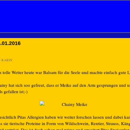
.01.2016
n
KARIN
s tolle Wetter heute war Balsam für die Seele und machte einfach gute 
ainy hat sich soo gefreut, dass er Meike auf den Arm gesprungen und 
s gefallen ist;-)
sichtlich Pitas Allergien haben wir weiter forschen lassen und dabei ka
s sie tierische Proteine in Form von Wildschwein, Rentier, Strauss, Kä
rd verträgt. Das ist doch schon mal prima und erweitert Pitas Speisepla