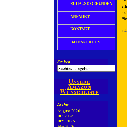
ZUHAUSE GEFUNDEN
erh
si
ANFAHRT
Fle
KONTAKT
«
2
DATENSCHUTZ
Suchen
Unsere
Amazon
Wunschliste
Archiv
August 2026
Juli 2026
Juni 2026
Mai 2026