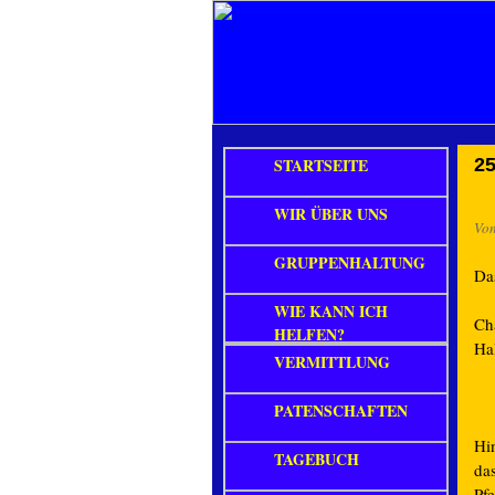
STARTSEITE
25
WIR ÜBER UNS
Vo
GRUPPENHALTUNG
Da
WIE KANN ICH
Ch
HELFEN?
Hal
VERMITTLUNG
PATENSCHAFTEN
Hin
TAGEBUCH
das
Pfe