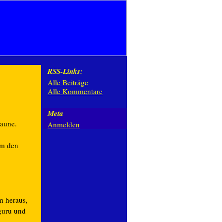
RSS-Links:
Alle Beiträge
Alle Kommentare
Meta
Laune.
Anmelden
um den
m heraus,
nguru und
n