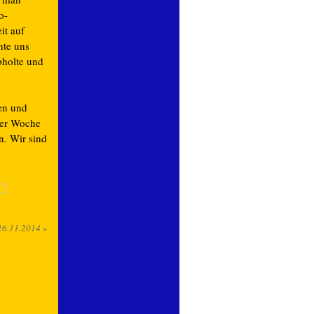
o-
it auf
hte uns
abholte und
en und
der Woche
n. Wir sind
26.11.2014
»