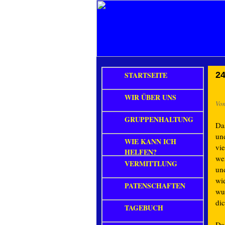
STARTSEITE
24
WIR ÜBER UNS
Vo
GRUPPENHALTUNG
Da
un
WIE KANN ICH
vi
HELFEN?
we
VERMITTLUNG
un
wi
PATENSCHAFTEN
wu
di
TAGEBUCH
Da