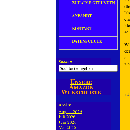
ZUHAUSE GEFUNDEN
di
No
ANFAHRT
ei
kle
KONTAKT
so
DATENSCHUTZ
Wi
de
si
Suchen
zie
Unsere
Amazon
Wunschliste
«
2
Archiv
August 2026
Juli 2026
Juni 2026
Mai 2026