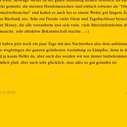
rekt gemerkt, die meisten Hundemenschen sind einfach robuster als “Ott
rmalverbraucher” und halten es auch bei so einem Wetter gut längere Ze
ner Bierbank aus. Sehr zur Freude vieler Gäste und Tagebuchleser besuc
in Skinny, die alle verzauberte und sich viele, viele Streicheleinheiten 
 manche, sehr attraktive Bekanntschaft machte…;-)
r haben jetzt noch ein paar Tage mit den Nachwehen also dem aufräum
m wegbringen der ganzen geliehenen Austattung zu kämpfen, denn in 
nd ja kaum Helfer da, aber auch das werden wir wie immer hinbekomme
mlich platt, aber auch sehr glücklich, dass alles so gut gelaufen ist.
1.11.2014