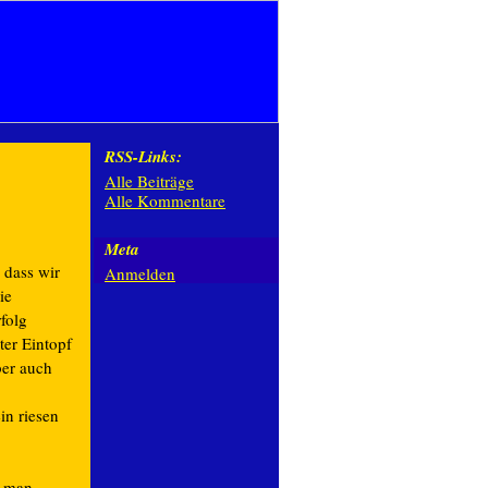
RSS-Links:
Alle Beiträge
Alle Kommentare
Meta
 dass wir
Anmelden
ie
folg
ter Eintopf
ber auch
in riesen
t man