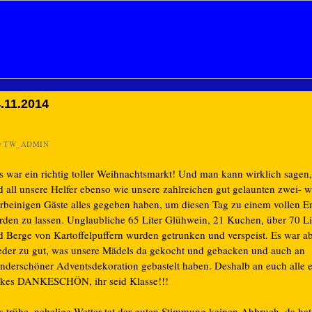
.11.2014
n
TW_ADMIN
s war ein richtig toller Weihnachtsmarkt! Und man kann wirklich sagen,
d all unsere Helfer ebenso wie unsere zahlreichen gut gelaunten zwei- w
erbeinigen Gäste alles gegeben haben, um diesen Tag zu einem vollen Er
rden zu lassen. Unglaubliche 65 Liter Glühwein, 21 Kuchen, über 70 Li
d Berge von Kartoffelpuffern wurden getrunken und verspeist. Es war a
eder zu gut, was unsere Mädels da gekocht und gebacken und auch an
nderschöner Adventsdekoration gebastelt haben. Deshalb an euch alle e
ckes DANKESCHÖN, ihr seid Klasse!!!
s trübe, nebelige Wetter tat der guten Stimmung keinen Abbruch, da ha