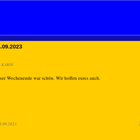
.09.2023
n
KARIN
ser Wochenende war schön. Wir hoffen eures auch.
1.09.2023