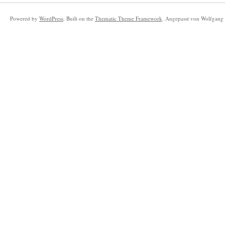
Powered by
WordPress
. Built on the
Thematic Theme Framework
. Angepasst von Wolfgang 