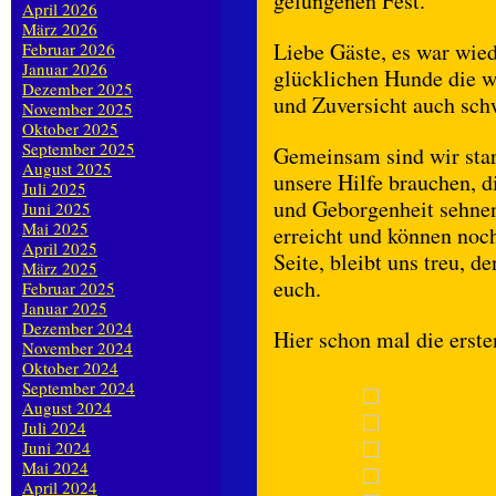
gelungenen Fest.
April 2026
März 2026
Liebe Gäste, es war wied
Februar 2026
Januar 2026
glücklichen Hunde die w
Dezember 2025
und Zuversicht auch sch
November 2025
Oktober 2025
September 2025
Gemeinsam sind wir stark
August 2025
unsere Hilfe brauchen, d
Juli 2025
und Geborgenheit sehne
Juni 2025
Mai 2025
erreicht und können noch
April 2025
Seite, bleibt uns treu, 
März 2025
euch.
Februar 2025
Januar 2025
Dezember 2024
Hier schon mal die erste
November 2024
Oktober 2024
September 2024
August 2024
Juli 2024
Juni 2024
Mai 2024
April 2024