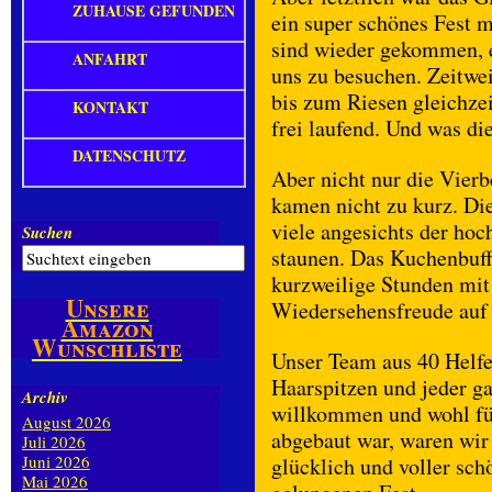
ZUHAUSE GEFUNDEN
ein super schönes Fest 
sind wieder gekommen, 
ANFAHRT
uns zu besuchen. Zeitw
bis zum Riesen gleichzei
KONTAKT
frei laufend. Und was di
DATENSCHUTZ
Aber nicht nur die Vier
kamen nicht zu kurz. Di
viele angesichts der hoc
Suchen
staunen. Das Kuchenbuff
kurzweilige Stunden mit
Unsere
Wiedersehensfreude auf 
Amazon
Wunschliste
Unser Team aus 40 Helfe
Haarspitzen und jeder ga
Archiv
willkommen und wohl fü
August 2026
abgebaut war, waren wir
Juli 2026
Juni 2026
glücklich und voller sc
Mai 2026