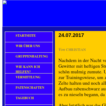
24.07.2017
STARTSEITE
WIR ÜBER UNS
Von
CHRISTIAN
GRUPPENHALTUNG
Nachdem in der Nacht vo
Gewitter mit heftigen S
WIE KANN ICH
schön mulmig zumute. Um
HELFEN?
zur Trainingswiese, um 
VERMITTLUNG
Zelte halten und noch al
PATENSCHAFTEN
Aufbau rabenschwarz au
es zu nieseln begann, da
TAGEBUCH
Aber letztlich war das G