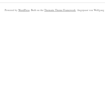
Powered by
WordPress
. Built on the
Thematic Theme Framework
. Angepasst von Wolfgang 