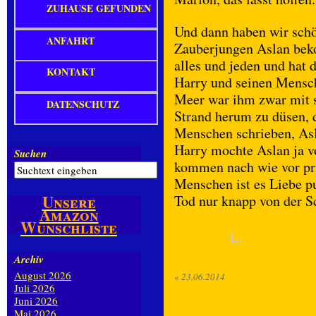
ZUHAUSE GEFUNDEN
Und dann haben wir schö
ANFAHRT
Zauberjungen Aslan beko
alles und jeden und ha
KONTAKT
Harry und seinen Mensch
Meer war ihm zwar mit s
DATENSCHUTZ
Strand herum zu düsen, 
Menschen schrieben, Asl
Harry mochte Aslan ja 
Suchen
kommen nach wie vor pr
Menschen ist es Liebe p
Unsere
Tod nur knapp von der S
Amazon
Wunschliste
Archiv
August 2026
«
23.06.2014
Juli 2026
Juni 2026
Mai 2026