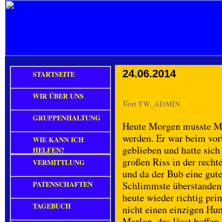
24.06.2014
STARTSEITE
WIR ÜBER UNS
Von
TW_ADMIN
GRUPPENHALTUNG
Heute Morgen musste Ma
werden. Er war beim vor
WIE KANN ICH
geblieben und hatte sich
HELFEN?
großen Riss in der recht
VERMITTLUNG
und da der Bub eine gute
PATENSCHAFTEN
Schlimmste überstanden s
heute wieder richtig pr
TAGEBUCH
nicht einen einzigen Hu
Marlon, das lässt hoffen.