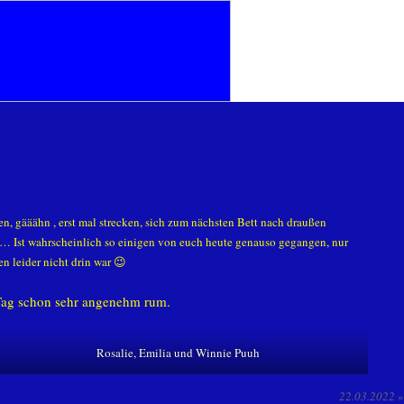
, gääähn , erst mal strecken, sich zum nächsten Bett nach draußen
… Ist wahrscheinlich so einigen von euch heute genauso gegangen, nur
n leider nicht drin war 😉
 Tag schon sehr angenehm rum.
Rosalie, Emilia und Winnie Puuh
22.03.2022
»