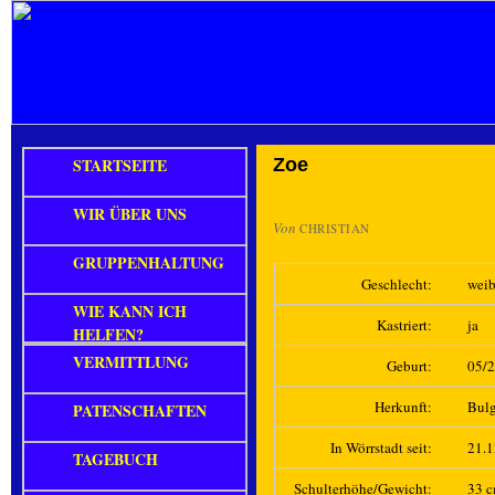
STARTSEITE
Zoe
WIR ÜBER UNS
Von
CHRISTIAN
GRUPPENHALTUNG
Geschlecht:
weib
WIE KANN ICH
Kastriert:
ja
HELFEN?
VERMITTLUNG
Geburt:
05/
Herkunft:
Bulg
PATENSCHAFTEN
In Wörrstadt seit:
21.
TAGEBUCH
Schulterhöhe/Gewicht:
33 c