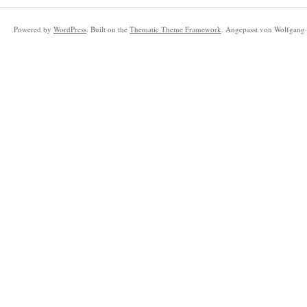
Powered by
WordPress
. Built on the
Thematic Theme Framework
. Angepasst von Wolfgang 