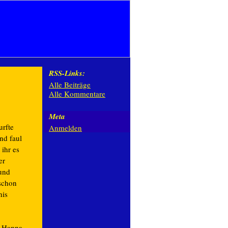
RSS-Links:
Alle Beiträge
Alle Kommentare
Meta
urfte
Anmelden
nd faul
ihr es
er
und
 schon
his
s Hanna