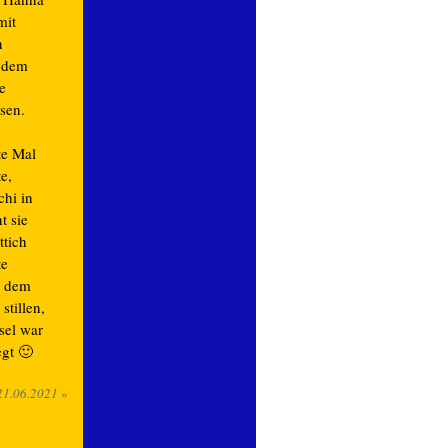
mit
n
 dem
e
sen.
te Mal
e,
chi in
t sie
ttich
te
h dem
stillen,
sel war
gt 🙂
21.06.2021
»