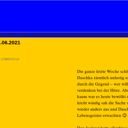
.06.2021
n
CHRISTIAN
Die ganze letzte Woche schl
Daschka ziemlich unlustig u
durch die Gegend – wer will 
verdenken bei der Hitze. Ab
kaum war es heute bewölkt 
leicht windig sah die Sache
wieder anders aus und Dasc
Lebensgeister erwachten 😉
Den Jackpot hatte allerding