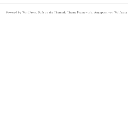
Powered by
WordPress
. Built on the
Thematic Theme Framework
. Angepasst von Wolfgang 