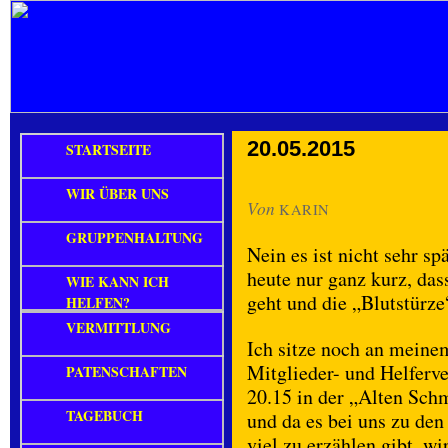
20.05.2015
STARTSEITE
WIR ÜBER UNS
Von
KARIN
GRUPPENHALTUNG
Nein es ist nicht sehr s
heute nur ganz kurz, das
WIE KANN ICH
geht und die „Blutstürze
HELFEN?
VERMITTLUNG
Ich sitze noch an meine
Mitglieder- und Helfer
PATENSCHAFTEN
20.15 in der „Alten Schm
TAGEBUCH
und da es bei uns zu den
viel zu erzählen gibt, w