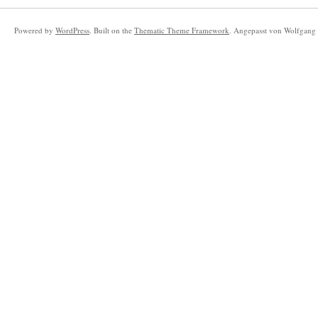
Powered by
WordPress
. Built on the
Thematic Theme Framework
. Angepasst von Wolfgang 