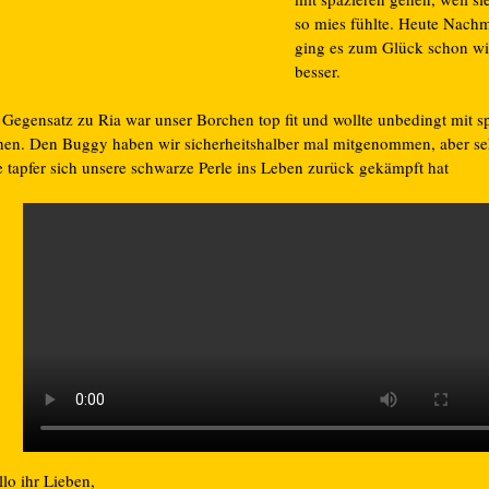
so mies fühlte. Heute Nachm
ging es zum Glück schon wi
besser.
 Gegensatz zu Ria war unser Borchen top fit und wollte unbedingt mit s
hen. Den Buggy haben wir sicherheitshalber mal mitgenommen, aber seh
e tapfer sich unsere schwarze Perle ins Leben zurück gekämpft hat
lo ihr Lieben,