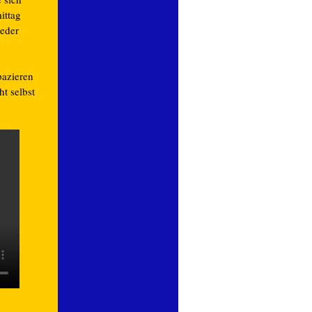
ittag
eder
pazieren
t selbst