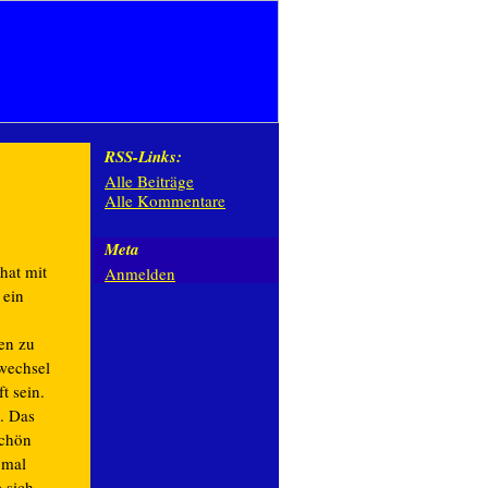
RSS-Links:
Alle Beiträge
Alle Kommentare
Meta
hat mit
Anmelden
 ein
en zu
wechsel
t sein.
a. Das
schön
 mal
e sich