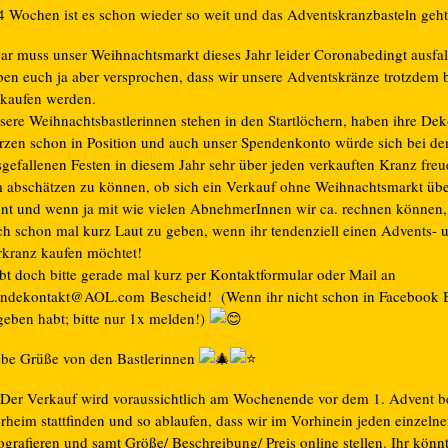
 4 Wochen ist es schon wieder so weit und das Adventskranzbasteln geht
ar muss unser Weihnachtsmarkt dieses Jahr leider Coronabedingt ausfal
ben euch ja aber versprochen, dass wir unsere Adventskränze trotzdem 
rkaufen werden.
sere Weihnachtsbastlerinnen stehen in den Startlöchern, haben ihre De
rzen schon in Position und auch unser Spendenkonto würde sich bei d
sgefallenen Festen in diesem Jahr sehr über jeden verkauften Kranz freu
 abschätzen zu können, ob sich ein Verkauf ohne Weihnachtsmarkt üb
hnt und wenn ja mit wie vielen AbnehmerInnen wir ca. rechnen können, 
ch schon mal kurz Laut zu geben, wenn ihr tendenziell einen Advents- 
rkranz kaufen möchtet!
bt doch bitte gerade mal kurz per Kontaktformular oder Mail an
ndekontakt@AOL.com Bescheid! (Wenn ihr nicht schon in Facebook 
geben habt; bitte nur 1x melden!)
ebe Grüße von den Bastlerinnen
Der Verkauf wird voraussichtlich am Wochenende vor dem 1. Advent b
erheim stattfinden und so ablaufen, dass wir im Vorhinein jeden einzeln
ografieren und samt Größe/ Beschreibung/ Preis online stellen. Ihr könn