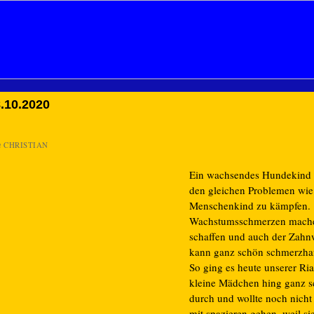
.10.2020
n
CHRISTIAN
Ein wachsendes Hundekind 
den gleichen Problemen wie
Menschenkind zu kämpfen.
Wachstumsschmerzen mach
schaffen und auch der Zahn
kann ganz schön schmerzhaf
So ging es heute unserer Ri
kleine Mädchen hing ganz 
durch und wollte noch nicht
mit spazieren gehen, weil si