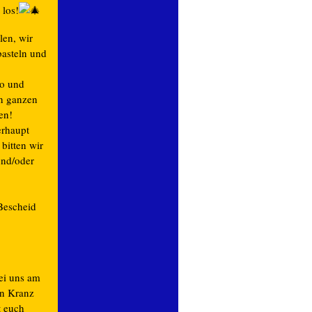
 los!
len, wir
basteln und
ko und
en ganzen
en!
erhaupt
bitten wir
und/oder
Bescheid
ei uns am
en Kranz
t euch