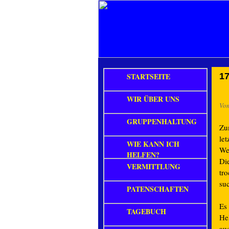
STARTSEITE
17
WIR ÜBER UNS
Vo
GRUPPENHALTUNG
Zu
let
WIE KANN ICH
We
HELFEN?
Di
VERMITTLUNG
tro
su
PATENSCHAFTEN
Es
TAGEBUCH
He
au