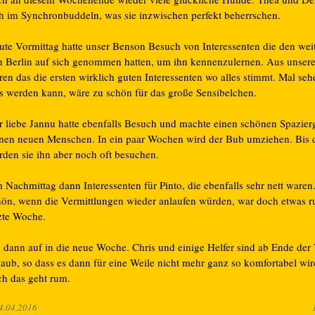
ch im Synchronbuddeln, was sie inzwischen perfekt beherrschen.
ute Vormittag hatte unser Benson Besuch von Interessenten die den we
n Berlin auf sich genommen hatten, um ihn kennenzulernen. Aus unsere
en das die ersten wirklich guten Interessenten wo alles stimmt. Mal seh
s werden kann, wäre zu schön für das große Sensibelchen.
r liebe Jannu hatte ebenfalls Besuch und machte einen schönen Spazier
inen neuen Menschen. In ein paar Wochen wird der Bub umziehen. Bis 
rden sie ihn aber noch oft besuchen.
 Nachmittag dann Interessenten für Pinto, die ebenfalls sehr nett waren
hön, wenn die Vermittlungen wieder anlaufen würden, war doch etwas r
tzte Woche.
, dann auf in die neue Woche. Chris und einige Helfer sind ab Ende der
laub, so dass es dann für eine Weile nicht mehr ganz so komfortabel wir
ch das geht rum.
4.04.2016