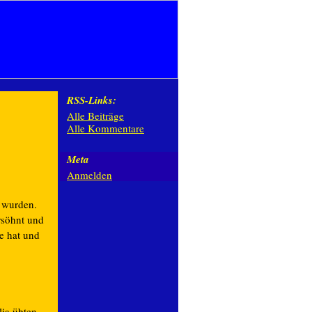
RSS-Links:
Alle Beiträge
Alle Kommentare
Meta
Anmelden
s wurden.
rsöhnt und
he hat und
ia übten