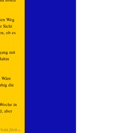
iten Weg
r Sicht
en, ob es
gang mit
dahin
. Wäre
uhig die
 Woche in
d, aber
19.04.2016
»