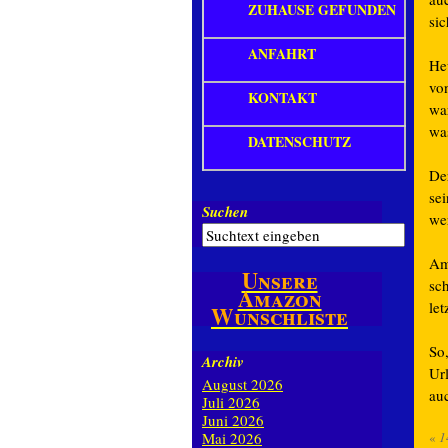
ZUHAUSE GEFUNDEN
si
ANFAHRT
He
vo
KONTAKT
war
wa
DATENSCHUTZ
De
se
Suchen
we
Am
Unsere
sc
Amazon
le
Wunschliste
So
Archiv
Ur
August 2026
au
Juli 2026
Juni 2026
Mai 2026
«
1