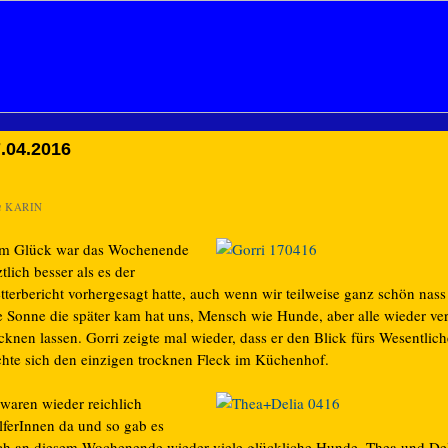
.04.2016
n
KARIN
m Glück war das Wochenende
ztlich besser als es der
tterbericht vorhergesagt hatte, auch wenn wir teilweise ganz schön nas
e Sonne die später kam hat uns, Mensch wie Hunde, aber alle wieder ve
cknen lassen. Gorri zeigte mal wieder, dass er den Blick fürs Wesentlic
chte sich den einzigen trocknen Fleck im Küchenhof.
 waren wieder reichlich
lferInnen da und so gab es
ch an diesem Wochenende wieder viele glückliche Hunde. Thea und Del