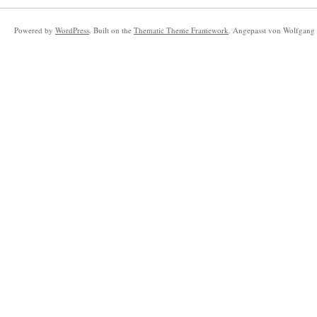
Powered by
WordPress
. Built on the
Thematic Theme Framework
. Angepasst von Wolfgang 