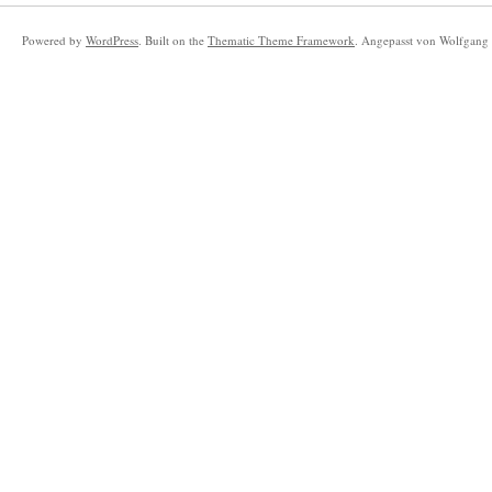
Powered by
WordPress
. Built on the
Thematic Theme Framework
. Angepasst von Wolfgang 