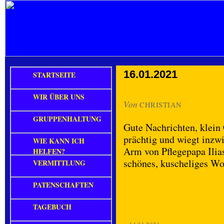
16.01.2021
STARTSEITE
WIR ÜBER UNS
Von
CHRISTIAN
GRUPPENHALTUNG
Gute Nachrichten, klein 
prächtig und wiegt inzw
WIE KANN ICH
Arm von Pflegepapa Ilia
HELFEN?
schönes, kuscheliges W
VERMITTLUNG
PATENSCHAFTEN
TAGEBUCH