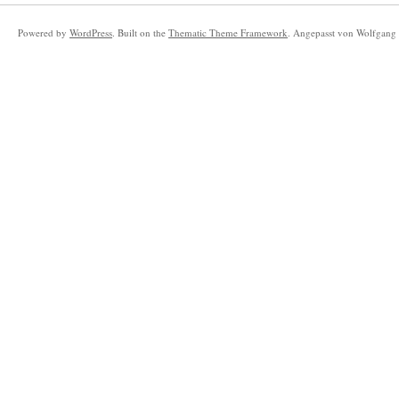
Powered by
WordPress
. Built on the
Thematic Theme Framework
. Angepasst von Wolfgang 