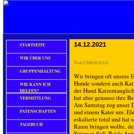
14.12.2021
STARTSEITE
WIR ÜBER UNS
Von
CHRISTIAN
GRUPPENHALTUNG
Wir bringen oft unsere 
Hunde sondern auch Katz
WIE KANN ICH
der Hund Katzentauglich
HELFEN?
hat aber genauso ihre Be
VERMITTLUNG
Am Samstag zog unser Dr
PATENSCHAFTEN
und einem Kater um. Ele
eskalierte total und hat 
TAGEBUCH
Raum bringen wollte, der
Strömen floß. Beide Arm