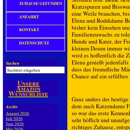
ZUHAUSE GEFUNDEN
Kratzspuren und Bisswu
eine Weile brauchen, bis
ANFAHRT
Elena und Roddidame Bel
bisher kein Einsehen und
KONTAKT
Familienzuwachs zu tole
Hunde und Kater, der Fre
DATENSCHUTZ
kleinen Dosen immer wie
wird es hoffentlich die Z
Elena genießt jedenfalls
Suchen
dass das freundliche Mäd
Chance auf ein erfüllte
Unsere
Amazon
Wunschliste
Ganz anders der heutige
dem auch Katzendame Fus
Archiv
so war das erste Kennen
August 2026
Juli 2026
sehr höflich und unaufge
Juni 2026
richtiges Zuhause, entsp
Mai 2026