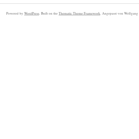
Powered by
WordPress
. Built on the
Thematic Theme Framework
. Angepasst von Wolfgang 