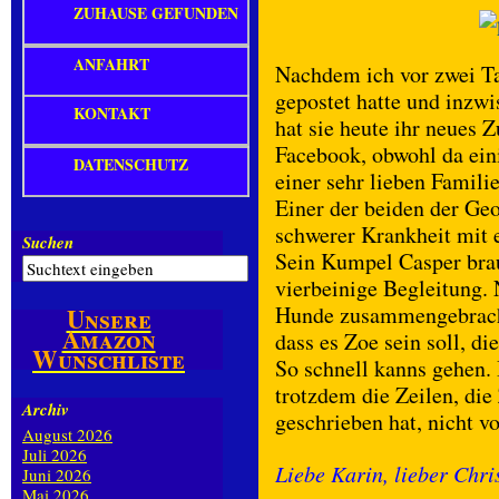
ZUHAUSE GEFUNDEN
ANFAHRT
Nachdem ich vor zwei Ta
gepostet hatte und inzw
KONTAKT
hat sie heute ihr neues 
Facebook, obwohl da eini
DATENSCHUTZ
einer sehr lieben Famili
Einer der beiden der G
schwerer Krankheit mit e
Suchen
Sein Kumpel Casper bra
vierbeinige Begleitung.
Hunde zusammengebracht
Unsere
Amazon
dass es Zoe sein soll, d
Wunschliste
So schnell kanns gehen. 
trotzdem die Zeilen, di
Archiv
geschrieben hat, nicht v
August 2026
Juli 2026
Liebe Karin, lieber Chri
Juni 2026
Mai 2026