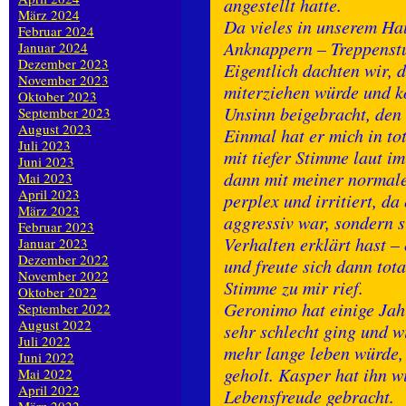
angestellt hatte.
März 2024
Da vieles in unserem Hau
Februar 2024
Anknappern – Treppenstu
Januar 2024
Dezember 2023
Eigentlich dachten wir, 
November 2023
miterziehen würde und kön
Oktober 2023
Unsinn beigebracht, den
September 2023
August 2023
Einmal hat er mich in to
Juli 2023
mit tiefer Stimme laut im
Juni 2023
dann mit meiner normale
Mai 2023
April 2023
perplex und irritiert, da
März 2023
aggressiv war, sondern si
Februar 2023
Verhalten erklärt hast –
Januar 2023
Dezember 2022
und freute sich dann tota
November 2022
Stimme zu mir rief.
Oktober 2022
Geronimo hat einige Jahr
September 2022
August 2022
sehr schlecht ging und w
Juli 2022
mehr lange leben würde,
Juni 2022
geholt. Kasper hat ihn 
Mai 2022
April 2022
Lebensfreude gebracht.