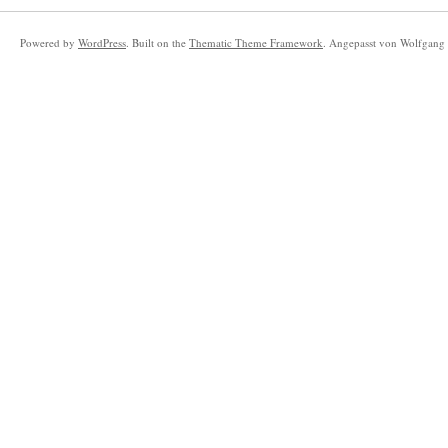
Powered by
WordPress
. Built on the
Thematic Theme Framework
. Angepasst von Wolfgang 