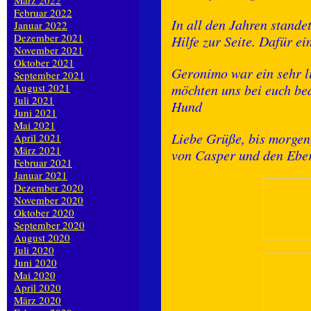
März 2022
Februar 2022
In all den Jahren stande
Januar 2022
Dezember 2021
Hilfe zur Seite. Dafür e
November 2021
Oktober 2021
Geronimo war ein sehr li
September 2021
August 2021
möchten uns bei euch bed
Juli 2021
Hund
Juni 2021
Mai 2021
Liebe Grüße, bis morgen
April 2021
März 2021
von Casper und den Ebe
Februar 2021
Januar 2021
Dezember 2020
November 2020
Oktober 2020
September 2020
August 2020
Juli 2020
Juni 2020
Mai 2020
April 2020
März 2020