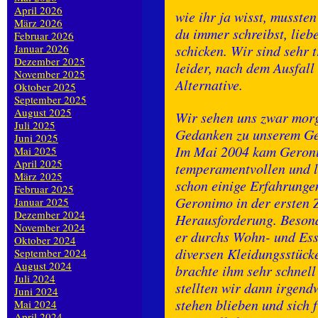
April 2026
wie ihr ja wisst, musste
März 2026
du immer schreibst, lie
Februar 2026
Januar 2026
schicken. Wir sind sehr 
Dezember 2025
leider, nach dem Ausfall
November 2025
Alternative.
Oktober 2025
September 2025
August 2025
Wir sehen uns zwar morg
Juli 2025
Gedanken zu unserem Ge
Juni 2025
Im Mai 2004 kam Geroni
Mai 2025
April 2025
temperamentvollen und 
März 2025
schon einige Erfahrungen
Februar 2025
Geronimo in der ersten Z
Januar 2025
Dezember 2024
Herausforderung. Besond
November 2024
er durchs Wohn- und Ess
Oktober 2024
diversen Kleidungsstücke
September 2024
August 2024
brachte ihm sehr schnel
Juli 2024
stellten wir dann irgen
Juni 2024
stehen blieben und sich 
Mai 2024
April 2024