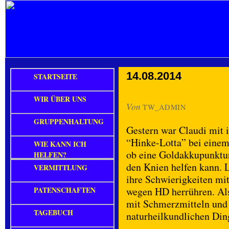
14.08.2014
STARTSEITE
WIR ÜBER UNS
Von
TW_ADMIN
GRUPPENHALTUNG
Gestern war Claudi mit
“Hinke-Lotta” bei einem 
WIE KANN ICH
ob eine Goldakkupunktur
HELFEN?
den Knien helfen kann. L
VERMITTLUNG
ihre Schwierigkeiten mi
PATENSCHAFTEN
wegen HD herrühren. Als
mit Schmerzmitteln und a
TAGEBUCH
naturheilkundlichen Din