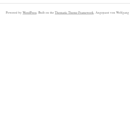
Powered by
WordPress
. Built on the
Thematic Theme Framework
. Angepasst von Wolfgang 