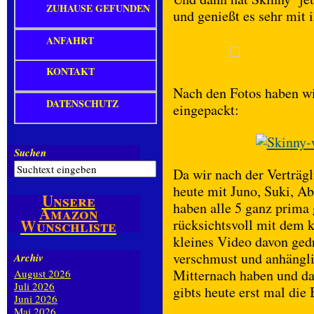
ZUHAUSE GEFUNDEN
und genießt es sehr mit 
ANFAHRT
KONTAKT
Nach den Fotos haben wi
DATENSCHUTZ
eingepackt:
Suchen
Da wir nach der Verträgl
heute mit Juno, Suki, 
Unsere
haben alle 5 ganz prima
Amazon
Wunschliste
rücksichtsvoll mit dem 
kleines Video davon gedr
verschmust und anhänglic
Archiv
Mitternach haben und d
August 2026
Juli 2026
gibts heute erst mal die
Juni 2026
Mai 2026