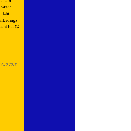
e sein
gendwie
 nicht
llerdings
acht hat 😉
14.10.2018
»