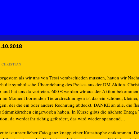
.10.2018
n
CHRISTIAN
rgestern als wir uns von Tessi verabschieden mussten, hatten wir Nach
ch die symbolische Überreichung des Preises aus der DM Aktion. Christ
eb und hat uns da vertreten. 600 € werden wir aus der Aktion bekommen
n im Moment horrenden Tierarztrechnungen ist das ein schöner, kleiner
gen, der die ein oder andere Rechnung abdeckt. DANKE an alle, die flei
s Stimmkärtchen eingeworfen haben. In Kürze gibts die nächste Entega 
tion, da werdet ihr richtig gefordert, das wird wieder spannend…
ute ist unser lieber Caio ganz knapp einer Katastrophe entkommen. D