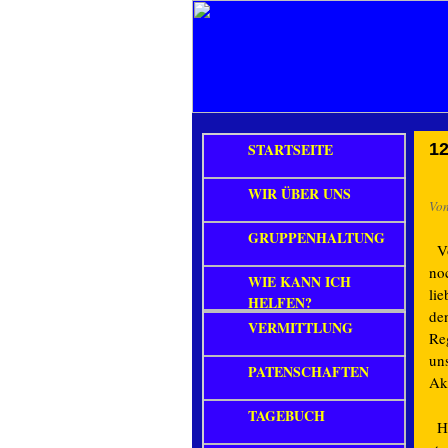
STARTSEITE
12
WIR ÜBER UNS
Vo
GRUPPENHALTUNG
Vo
no
WIE KANN ICH
li
HELFEN?
de
VERMITTLUNG
Re
un
PATENSCHAFTEN
Ak
TAGEBUCH
He