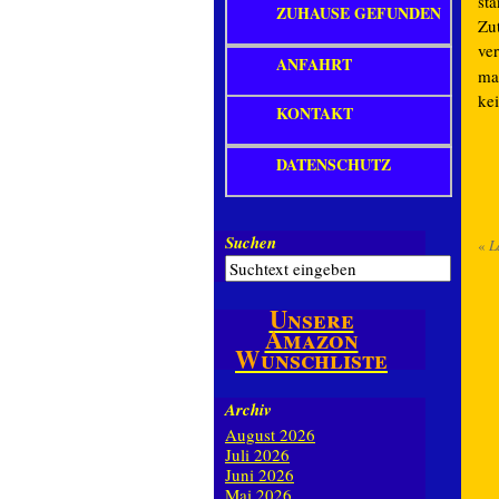
st
ZUHAUSE GEFUNDEN
Zut
ver
ANFAHRT
ma
ke
KONTAKT
DATENSCHUTZ
Suchen
«
L
Unsere
Amazon
Wunschliste
Archiv
August 2026
Juli 2026
Juni 2026
Mai 2026