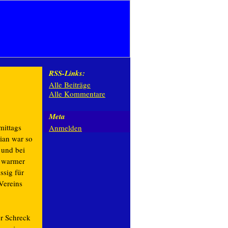
RSS-Links:
Alle Beiträge
Alle Kommentare
Meta
mittags
Anmelden
ian war so
 und bei
, warmer
ssig für
Vereins
er Schreck