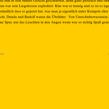
and ihm in sein rundes Gesicht geschrieben, denn ganz plötzlich und ohn
un war sein Liegekissen explodiert. Klar war er traurig und so ist es ir
ständlich dass er gepetzt hat, was man ja eigentlich unter Kumpels eher
cht. Dunda und Rudolf waren die Übeltäter.
Von Unrechtsbewusstsein a
ine Spur, nur das Leuchten in den Augen wenn was so richtig Spaß gem
acy