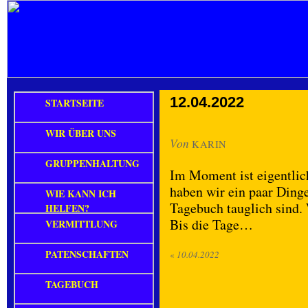
12.04.2022
STARTSEITE
WIR ÜBER UNS
Von
KARIN
GRUPPENHALTUNG
Im Moment ist eigentlic
haben wir ein paar Dinge
WIE KANN ICH
Tagebuch tauglich sind.
HELFEN?
Bis die Tage…
VERMITTLUNG
PATENSCHAFTEN
«
10.04.2022
TAGEBUCH