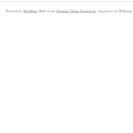
Powered by
WordPress
. Built on the
Thematic Theme Framework
. Angepasst von Wolfgang 