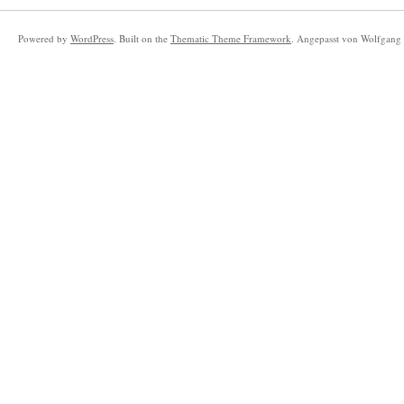
Powered by
WordPress
. Built on the
Thematic Theme Framework
. Angepasst von Wolfgang 