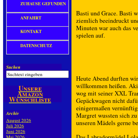
ZUHAUSE GEFUNDEN
Basti und Grace. Basti
ANFAHRT
ziemlich beeindruckt und
Minuten war auch das ve
KONTAKT
spielen auf.
DATENSCHUTZ
Suchen
Heute Abend durften wir
willkommen heißen. Akir
Unsere
Amazon
wog mit seiner XXL Tran
Wunschliste
Gepäckwagen nicht dafür
einigermaßen vernünftig
Archiv
Margret wussten sich zu 
August 2026
unseren Mädels gerne beh
Juli 2026
Juni 2026
Das Labradormädel Lola 
Mai 2026