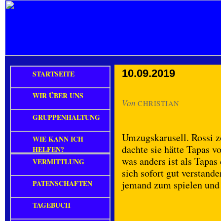
10.09.2019
STARTSEITE
WIR ÜBER UNS
Von
CHRISTIAN
GRUPPENHALTUNG
Umzugskarusell. Rossi 
WIE KANN ICH
dachte sie hätte Tapas v
HELFEN?
was anders ist als Tapas
VERMITTLUNG
sich sofort gut verstand
PATENSCHAFTEN
jemand zum spielen und
TAGEBUCH