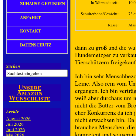
In Wörrstadt seit:
10.
ZUHAUSE GEFUNDEN
Schulterhöhe/Gewicht:
73 c
ANFAHRT
Rasse:
Ala
KONTAKT
DATENSCHUTZ
dann zu groß und die wus
Hundemetzger zu verkauf
Tierschützern freigekauf
Suchen
Ich bin sehr Menschbezo
Leine. Also rein vom Umg
Unsere
ergangen. Ich bin verträ
Amazon
Wunschliste
weiß aber durchaus um m
nicht die Butter vom Br
Archiv
eher Konkurrenz da ich 
August 2026
nicht erwachsen bin. Da
Juli 2026
brauchen Menschen, die 
Juni 2026
kompetent und souverän
Mai 2026