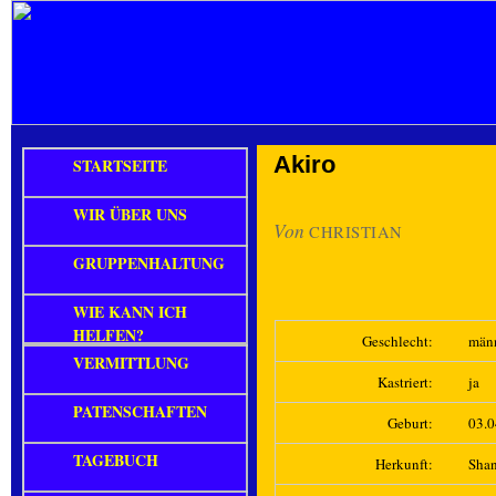
Akiro
STARTSEITE
WIR ÜBER UNS
Von
CHRISTIAN
GRUPPENHALTUNG
WIE KANN ICH
HELFEN?
Geschlecht:
män
VERMITTLUNG
Kastriert:
ja
PATENSCHAFTEN
Geburt:
03.
TAGEBUCH
Herkunft:
Sha