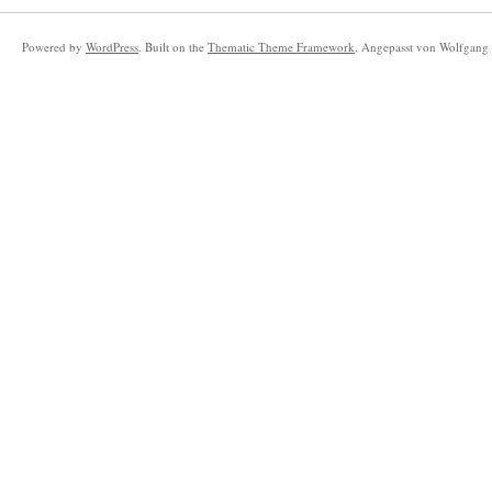
Powered by
WordPress
. Built on the
Thematic Theme Framework
. Angepasst von Wolfgang 