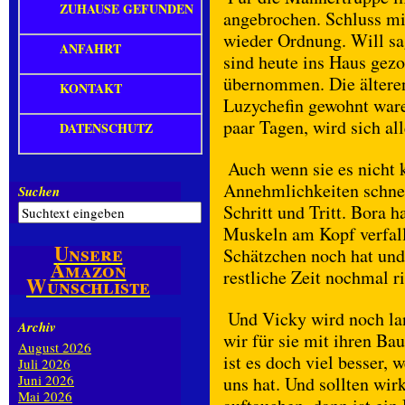
ZUHAUSE GEFUNDEN
angebrochen. Schluss mi
wieder Ordnung. Will s
ANFAHRT
sind heute ins Haus gez
übernommen. Die älteren 
KONTAKT
Luzychefin gewohnt ware
paar Tagen, wird sich all
DATENSCHUTZ
Auch wenn sie es nicht 
Annehmlichkeiten schnel
Suchen
Schritt und Tritt. Bora 
Muskeln am Kopf verfall
Unsere
Schätzchen noch hat und 
Amazon
restliche Zeit nochmal ri
Wunschliste
Und Vicky wird noch la
Archiv
wir für sie mit ihren Ba
August 2026
ist es doch viel besser,
Juli 2026
Juni 2026
uns hat. Und sollten wi
Mai 2026