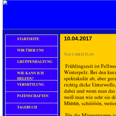
10.04.2017
STARTSEITE
WIR ÜBER UNS
Von
CHRISTIAN
GRUPPENHALTUNG
Frühlingszeit ist Fellwe
Winterpelz. Bei den kur
WIE KANN ICH
spektakulär ab, aber ge
HELFEN?
richtig dicke Unterwolle,
VERMITTLUNG
dabei und wenn man das 
PATENSCHAFTEN
weiß man wie sehr sie d
Mhhhh, schöööön, weite
TAGEBUCH
Für die Männertruppe im