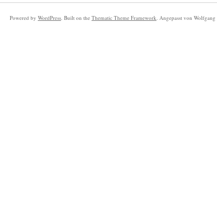
Powered by
WordPress
. Built on the
Thematic Theme Framework
. Angepasst von Wolfgang 