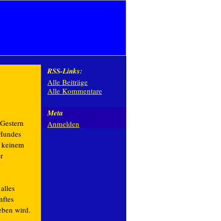
RSS-Links:
Alle Beiträge
Alle Kommentare
Meta
 Gestern
Anmelden
 Hundes
u keinem
r
alles
nftes
eben wird.