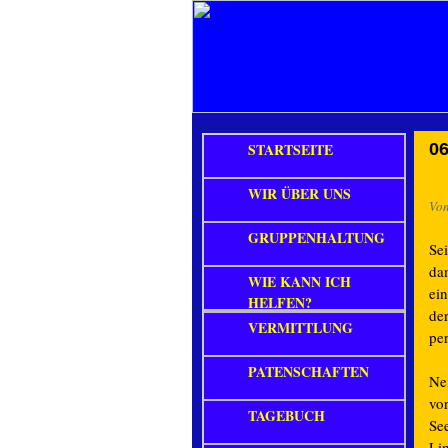
STARTSEITE
06
WIR ÜBER UNS
Vo
GRUPPENHALTUNG
Se
da
WIE KANN ICH
ei
HELFEN?
de
VERMITTLUNG
per
PATENSCHAFTEN
Nei
vor
TAGEBUCH
Se
Li