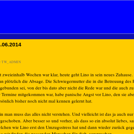
.06.2014
n
TW_ADMIN
it zweieinhalb Wochen war klar, heute geht Lino in sein neues Zuhause.
nn plötzlich die Absage. Die Schwiegermutter die in die Betreuung des
ngebunden sei, von der bis dato aber nicht die Rede war und die auch z
r Termine mitgekommen war, habe panische Angst vor Lino, den sie abe
sönlich bisher noch nicht mal kennen gelernt hat.
n man muss das alles nicht verstehen. Und vielleicht ist das ja auch nur 
geschoben. Aber besser so und vorher, als dass so ein absolut liebes, sa
elchen wie Lino erst den Umzugsstress hat und dann wieder zurück geg
no wir finden die passenden Menschen für dich, versprochen…