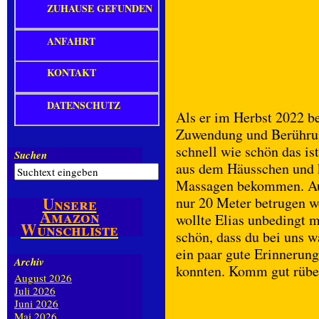
ZUHAUSE GEFUNDEN
ANFAHRT
KONTAKT
DATENSCHUTZ
Als er im Herbst 2022 b
Zuwendung und Berührun
schnell wie schön das is
Suchen
aus dem Häusschen und k
Massagen bekommen. Au
Unsere
nur 20 Meter betrugen we
Amazon
wollte Elias unbedingt m
Wunschliste
schön, dass du bei uns w
ein paar gute Erinnerun
Archiv
konnten. Komm gut rüber
August 2026
Juli 2026
Juni 2026
Mai 2026