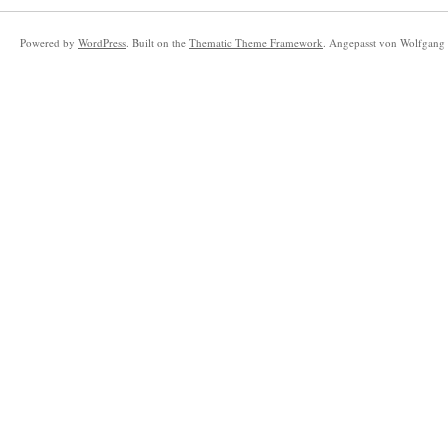
Powered by
WordPress
. Built on the
Thematic Theme Framework
. Angepasst von Wolfgang 