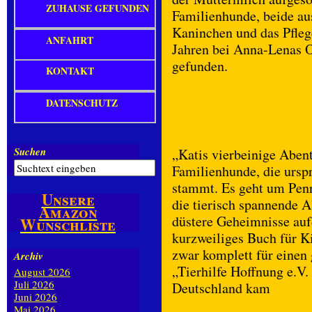
ZUHAUSE GEFUNDEN
Familienhunde, beide au
Kaninchen und das Pflege
ANFAHRT
Jahren bei Anna-Lenas 
gefunden.
KONTAKT
DATENSCHUTZ
Suchen
„Katis vierbeinige Abent
Familienhunde, die ursp
stammt. Es geht um Penn
Unsere
die tierisch spannende A
Amazon
düstere Geheimnisse auf
Wunschliste
kurzweiliges Buch für Ki
zwar komplett für einen 
Archiv
„Tierhilfe Hoffnung e.V.
August 2026
Juli 2026
Deutschland kam
Juni 2026
Mai 2026