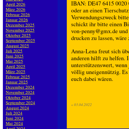
IBAN: DE47 6415 0020 0
April 2026
März 2026
oder an einen Tierschutz
Februar 2026
Verwendungszweck bitte
Januar 2026
schickt ihr bitte einen 
Dezember 2025
November 2025
von-penny@gmx.de und ih
Oktober 2025
drucken zu lassen, wäre
September 2025
August 2025
Anna-Lena freut sich übe
Juli 2025
Juni 2025
anderen hilft zu helfen.
Mai 2025
unterstützenswert, wenn
April 2025
völlig uneigennützig. E
März 2025
Februar 2025
euch dabei wären.
Januar 2025
Dezember 2024
November 2024
Oktober 2024
September 2024
«
03.04.2022
August 2024
Juli 2024
Juni 2024
Mai 2024
April 2024