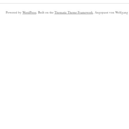
Powered by
WordPress
. Built on the
Thematic Theme Framework
. Angepasst von Wolfgang 