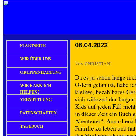
06.04.2022
STARTSEITE
WIR ÜBER UNS
Von
CHRISTIAN
GRUPPENHALTUNG
Da es ja schon lange nic
Ostern getan ist, habe ic
WIE KANN ICH
kleines, bezahlbares Ge
HELFEN?
sich während der langen 
VERMITTLUNG
Kids auf jeden Fall nich
PATENSCHAFTEN
in dieser Zeit ein Buch 
Abenteuer“. Anna-Lena ha
TAGEBUCH
Familie zu leben und ha
der Muttermilch aufgesog