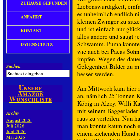
ZUHAUSE GEFUNDEN
Liebenswürdigkeit, einf
es unheimlich endlich ni
ANFAHRT
kleinen Zwinger zu sitze
und ist einfach nur glüc
KONTAKT
alles andere und saugt je
Schwamm. Puma konnte l
DATENSCHUTZ
wie auch bei Pacas Sohn 
impfen. Wegen des dauer
Gelegenheit Bilder zu ma
Suchen
besser werden.
Unsere
Am Mittwoch kam hier 
Amazon
an, nämlich 25 Tonnen Ki
Wunschliste
Köbig in Alzey. Willi Ka
mit seinem Baggerlader
Archiv
raus zu verteilen. Nun ha
August 2026
man konnte kaum noch ei
Juli 2026
Juni 2026
einem ziehenden Hund an 
Mai 2026