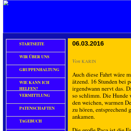
06.03.2016
STARTSEITE
WIR ÜBER UNS
Von
KARIN
GRUPPENHALTUNG
Auch diese Fahrt wäre ma
ätzend. 16 Stunden bei 
WIE KANN ICH
irgendwann nervt das. Di
HELFEN?
so schlimm. Die Hunde w
VERMITTLUNG
den weichen, warmen De
PATENSCHAFTEN
zu hören, entsprechend g
ankamen.
TAGEBUCH
Die große Paca ist die 