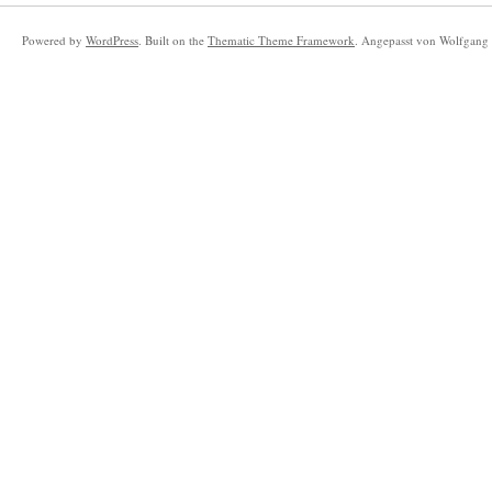
Powered by
WordPress
. Built on the
Thematic Theme Framework
. Angepasst von Wolfgang 