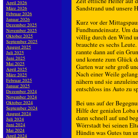
Zeit ettliche Helfer auf 
April 2026
Sandstrand und unsere He
März 2026
Februar 2026
Januar 2026
Kurz vor der Mittagspau
Dezember 2025
Fundhundeinsatz. Um da
November 2025
Oktober 2025
völlig durch den Wind u
September 2025
brauchte es sechs Leute.
August 2025
rannte dann auf ein Grun
Juli 2025
Juni 2025
und konnte zum Glück da
Mai 2025
Garten war sehr groß un
April 2025
Nach einer Weile gelang 
März 2025
Februar 2025
nähern und sie anzuleine
Januar 2025
entschloss ins Auto zu s
Dezember 2024
November 2024
Bei uns auf der Begegnu
Oktober 2024
September 2024
Hilfe der genialen Loba
August 2024
dann schnell auf und beg
Juli 2024
Wörrstadt bei seinen El
Juni 2024
Mai 2024
Hündin was Gutes tun un
April 2024