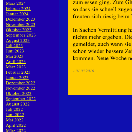
zum essen ging. Zum Glüc
März 2024
so dass sie schnell zug
Februar 2024
Januar 2024
freuten sich riesig beim
Dezember 2023
November 2023
In Sachen Vermittlung ha
Oktober 2023
September 2023
nichts mehr ergeben. Die
August 2023
gemeldet, auch wenn sie 
Juli 2023
schon wieder bessere Ze
Juni 2023
Mai 2023
kommen. Neue Woche ne
April 2023
März 2023
«
01.03.2016
Februar 2023
Januar 2023
Dezember 2022
November 2022
Oktober 2022
September 2022
August 2022
Juli 2022
Juni 2022
Mai 2022
April 2022
März 2022