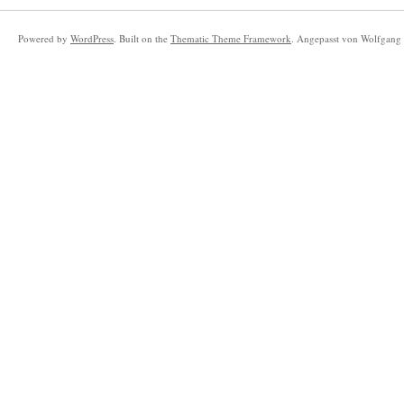
Powered by
WordPress
. Built on the
Thematic Theme Framework
. Angepasst von Wolfgang 