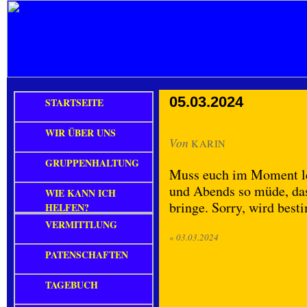
05.03.2024
STARTSEITE
WIR ÜBER UNS
Von
KARIN
GRUPPENHALTUNG
Muss euch im Moment lei
und Abends so müde, das
WIE KANN ICH
bringe. Sorry, wird best
HELFEN?
VERMITTLUNG
«
03.03.2024
PATENSCHAFTEN
TAGEBUCH