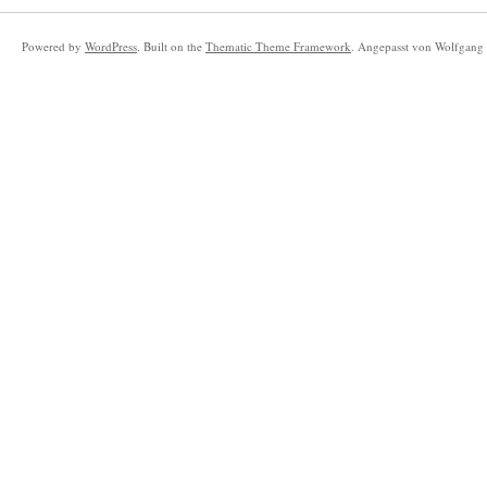
Powered by
WordPress
. Built on the
Thematic Theme Framework
. Angepasst von Wolfgang 