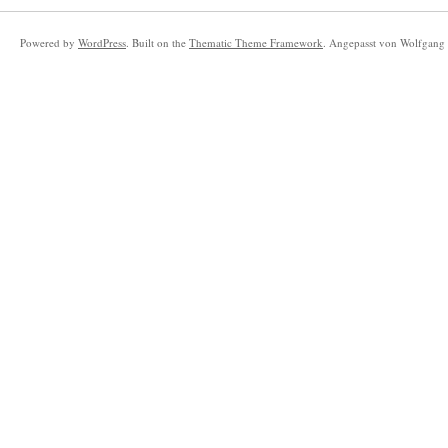
Powered by
WordPress
. Built on the
Thematic Theme Framework
. Angepasst von Wolfgang 