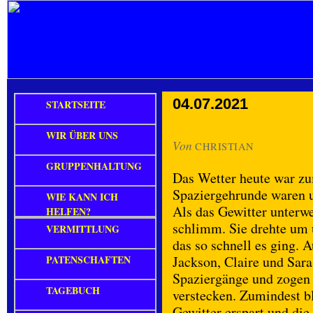
04.07.2021
STARTSEITE
WIR ÜBER UNS
Von
CHRISTIAN
GRUPPENHALTUNG
Das Wetter heute war z
Spaziergehrunde waren u
WIE KANN ICH
Als das Gewitter unterwe
HELFEN?
schlimm. Sie drehte um 
VERMITTLUNG
das so schnell es ging. 
PATENSCHAFTEN
Jackson, Claire und Sara 
Spaziergänge und zogen 
TAGEBUCH
verstecken. Zumindest b
Gewitter erspart und die