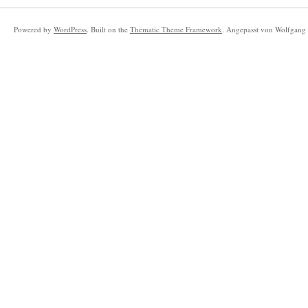
Powered by
WordPress
. Built on the
Thematic Theme Framework
. Angepasst von Wolfgang 