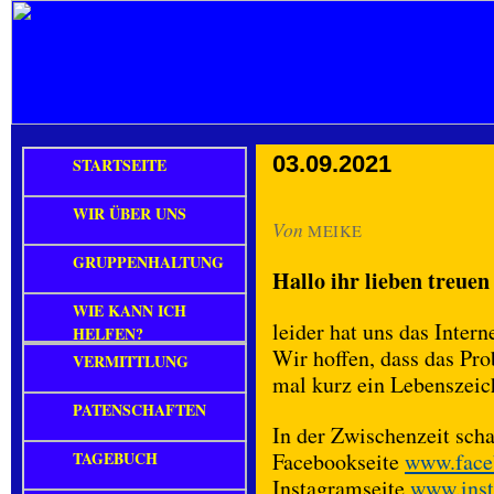
03.09.2021
STARTSEITE
WIR ÜBER UNS
Von
MEIKE
GRUPPENHALTUNG
Hallo ihr lieben treue
WIE KANN ICH
leider hat uns das Inter
HELFEN?
Wir hoffen, dass das Pro
VERMITTLUNG
mal kurz ein Lebenszeic
PATENSCHAFTEN
In der Zwischenzeit sch
TAGEBUCH
Facebookseite
www.faceb
Instagramseite
www.inst