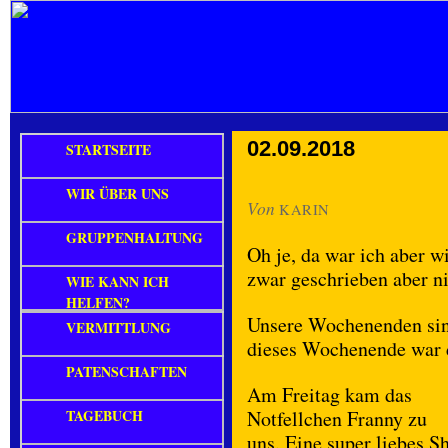
02.09.2018
STARTSEITE
WIR ÜBER UNS
Von
KARIN
GRUPPENHALTUNG
Oh je, da war ich aber w
zwar geschrieben aber ni
WIE KANN ICH
HELFEN?
Unsere Wochenenden si
VERMITTLUNG
dieses Wochenende war d
PATENSCHAFTEN
Am Freitag kam das
TAGEBUCH
Notfellchen Franny zu
uns. Eine super liebes S