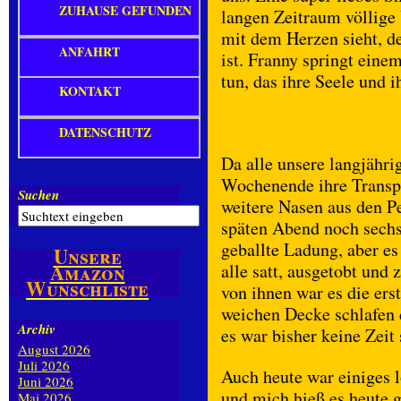
ZUHAUSE GEFUNDEN
langen Zeitraum völlige
mit dem Herzen sieht, de
ANFAHRT
ist. Franny springt eine
tun, das ihre Seele und i
KONTAKT
DATENSCHUTZ
Da alle unsere langjähr
Wochenende ihre Transpo
Suchen
weitere Nasen aus den P
späten Abend noch sechs
geballte Ladung, aber es
Unsere
Amazon
alle satt, ausgetobt und 
Wunschliste
von ihnen war es die erst
weichen Decke schlafen d
Archiv
es war bisher keine Zeit 
August 2026
Juli 2026
Auch heute war einiges 
Juni 2026
und mich hieß es heute g
Mai 2026