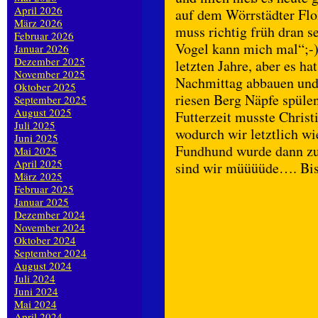
April 2026
auf dem Wörrstädter Floh
März 2026
muss richtig früh dran se
Februar 2026
Vogel kann mich mal“;-) 
Januar 2026
Dezember 2025
letzten Jahre, aber es h
November 2025
Nachmittag abbauen und 
Oktober 2025
riesen Berg Näpfe spüle
September 2025
August 2025
Futterzeit musste Chris
Juli 2025
wodurch wir letztlich wi
Juni 2025
Fundhund wurde dann zu
Mai 2025
April 2025
sind wir müüüüde…. Bi
März 2025
Februar 2025
Januar 2025
Dezember 2024
November 2024
Oktober 2024
September 2024
August 2024
Juli 2024
Juni 2024
Mai 2024
April 2024