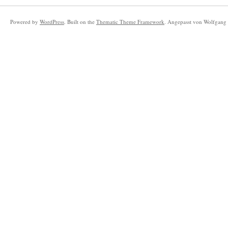
Powered by
WordPress
. Built on the
Thematic Theme Framework
. Angepasst von Wolfgang 