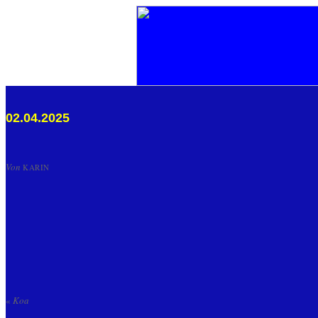
02.04.2025
Von
KARIN
«
Koa