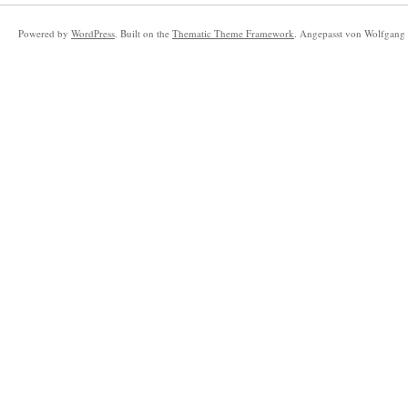
Powered by
WordPress
. Built on the
Thematic Theme Framework
. Angepasst von Wolfgang 