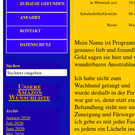
In Wörrstadt seit:
28.
ZUHAUSE GEFUNDEN
Schulterhöhe/Gewicht:
80 c
ANFAHRT
Rasse:
Mas
KONTAKT
Mein Name ist Programm
DATENSCHUTZ
genauso lieb und freundl
Gold sagen sie hier und 
wunderbaren Ausstrahlu
Suchen
Ich habe nicht zum
Wachhund getaugt und
Unsere
Amazon
wurde deshalb in der Per
Wunschliste
war gut so, denn statt e
Behandlung steht mir nun
Archiv
Zuneigung und Fürsorge 
August 2026
ich gebe es mit jeder Fa
Juli 2026
es jedem ein Lächeln ins
Juni 2026
Mai 2026