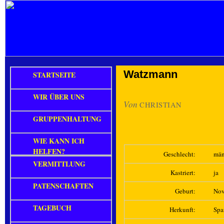
Watzmann
STARTSEITE
WIR ÜBER UNS
Von
CHRISTIAN
GRUPPENHALTUNG
WIE KANN ICH
HELFEN?
Geschlecht:
män
VERMITTLUNG
Kastriert:
ja
PATENSCHAFTEN
Geburt:
Nov
TAGEBUCH
Herkunft:
Spa