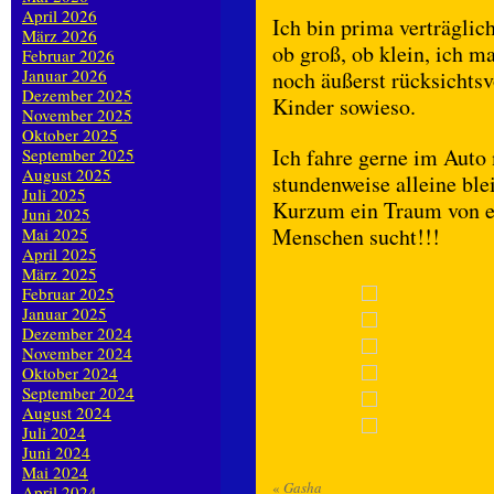
April 2026
Ich bin prima verträglic
März 2026
ob groß, ob klein, ich 
Februar 2026
Januar 2026
noch äußerst rücksichts
Dezember 2025
Kinder sowieso.
November 2025
Oktober 2025
Ich fahre gerne im Auto 
September 2025
August 2025
stundenweise alleine ble
Juli 2025
Kurzum ein Traum von ei
Juni 2025
Menschen sucht!!!
Mai 2025
April 2025
März 2025
Februar 2025
Januar 2025
Dezember 2024
November 2024
Oktober 2024
September 2024
August 2024
Juli 2024
Juni 2024
Mai 2024
«
Gasha
April 2024