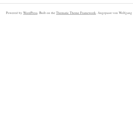
Powered by
WordPress
. Built on the
Thematic Theme Framework
. Angepasst von Wolfgang 