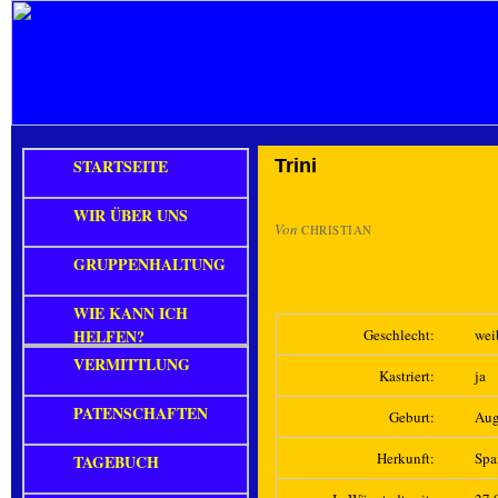
STARTSEITE
Trini
WIR ÜBER UNS
Von
CHRISTIAN
GRUPPENHALTUNG
WIE KANN ICH
HELFEN?
Geschlecht:
wei
VERMITTLUNG
Kastriert:
ja
PATENSCHAFTEN
Geburt:
Aug
Herkunft:
Spa
TAGEBUCH