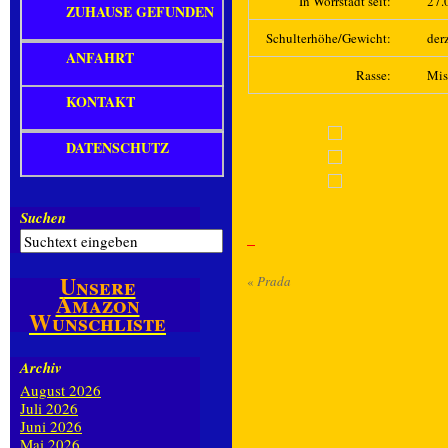
In Wörrstadt seit:
27.
ZUHAUSE GEFUNDEN
Schulterhöhe/Gewicht:
derz
ANFAHRT
Rasse:
Mis
KONTAKT
DATENSCHUTZ
Suchen
Unsere
«
Prada
Amazon
Wunschliste
Archiv
August 2026
Juli 2026
Juni 2026
Mai 2026