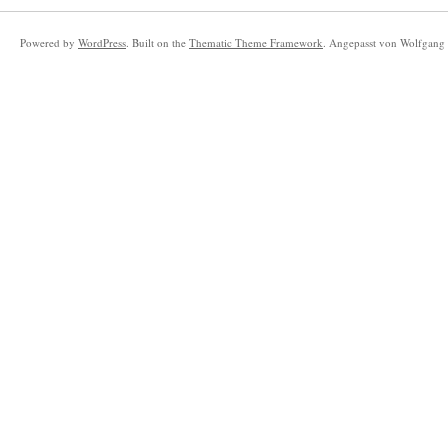
Powered by
WordPress
. Built on the
Thematic Theme Framework
. Angepasst von Wolfgang 