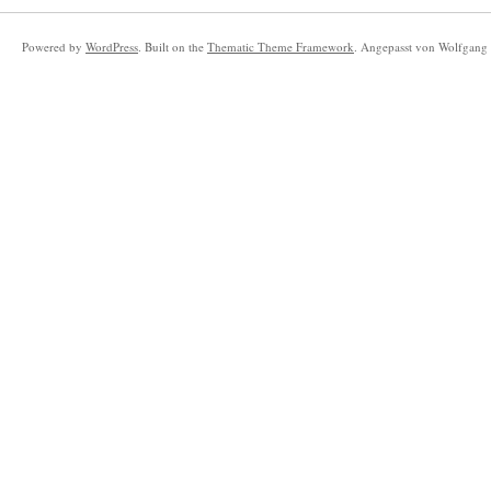
Powered by
WordPress
. Built on the
Thematic Theme Framework
. Angepasst von Wolfgang 