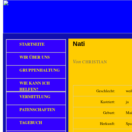
Nati
STARTSEITE
WIR ÜBER UNS
Von
CHRISTIAN
GRUPPENHALTUNG
WIE KANN ICH
HELFEN?
Geschlecht:
wei
VERMITTLUNG
Kastriert:
ja
PATENSCHAFTEN
Geburt:
Mai
TAGEBUCH
Herkunft:
Spa