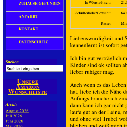
In Wörrstadt seit:
21.
ZUHAUSE GEFUNDEN
Schulterhöhe/Gewicht:
64 
ANFAHRT
Rasse:
Mis
KONTAKT
Liebenswürdigkeit und S
DATENSCHUTZ
kennenlernt ist sofort 
Ich bin gut verträglich
Suchen
Kinder sind ok sollten ab
lieber ruhiger mag.
Unsere
Auch wenn es das Leben 
Amazon
Wunschliste
hat, liebe ich die Nähe 
Anfangs brauche ich ein
Archiv
dann kann ich gar nicht
August 2026
laufe gut an der Leine, m
Juli 2026
und ohne viel Trubel wo
Juni 2026
bleiben und weiß mich 
Mai 2026