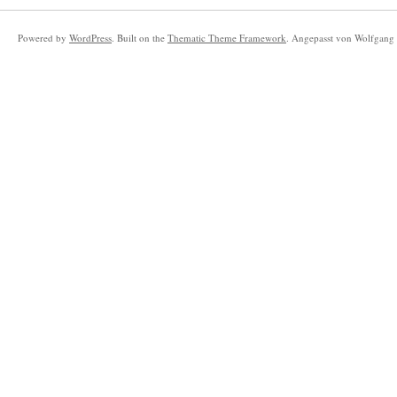
Powered by
WordPress
. Built on the
Thematic Theme Framework
. Angepasst von Wolfgang 