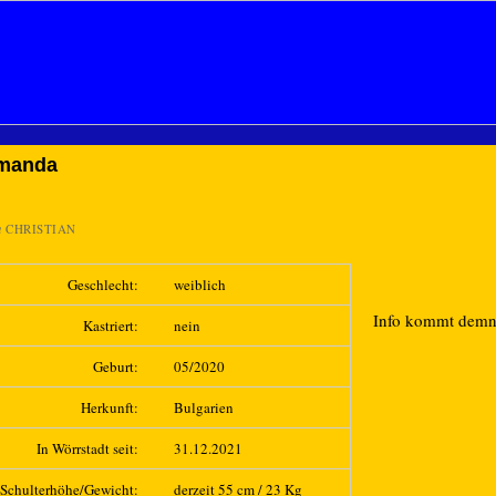
manda
n
CHRISTIAN
Geschlecht:
weiblich
Info kommt dem
Kastriert:
nein
Geburt:
05/2020
Herkunft:
Bulgarien
In Wörrstadt seit:
31.12.2021
Schulterhöhe/Gewicht:
derzeit 55 cm / 23 Kg