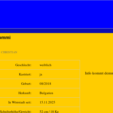
ommi
n
CHRISTIAN
Geschlecht:
weiblich
Info kommt dem
Kastriert:
ja
Geburt:
08/2018
Herkunft:
Bulgarien
In Wörrstadt seit:
15.11.2025
Schulterhöhe/Gewicht:
52 cm / 18 Kg