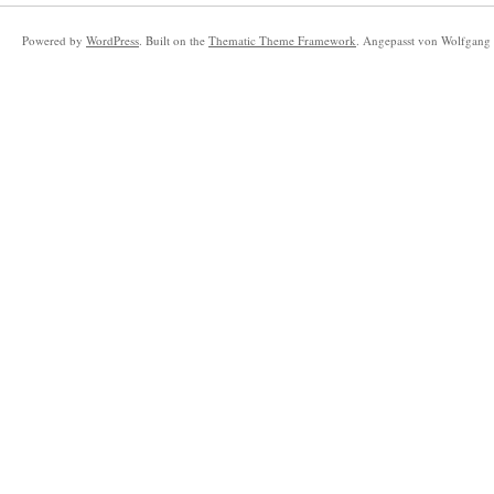
Powered by
WordPress
. Built on the
Thematic Theme Framework
. Angepasst von Wolfgang 