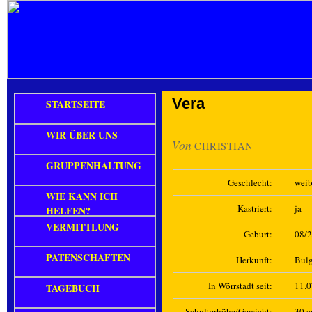
Vera
STARTSEITE
WIR ÜBER UNS
Von
CHRISTIAN
GRUPPENHALTUNG
Geschlecht:
weib
WIE KANN ICH
Kastriert:
ja
HELFEN?
VERMITTLUNG
Geburt:
08/
PATENSCHAFTEN
Herkunft:
Bulg
In Wörrstadt seit:
11.
TAGEBUCH
Schulterhöhe/Gewicht:
30 c