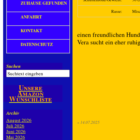
ZUHAUSE GEFUNDEN
Rasse:
Mis
ANFAHRT
KONTAKT
einen freundlichen Hun
Vera sucht ein eher ruhi
DATENSCHUTZ
Suchen
Unsere
Amazon
Wunschliste
Archiv
August 2026
«
14.07.2025
Juli 2026
Juni 2026
Mai 2026