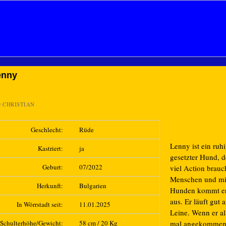
enny
n
CHRISTIAN
Geschlecht:
Rüde
Lenny ist ein ruh
Kastriert:
ja
gesetzter Hund, d
Geburt:
07/2022
viel Action brauch
Menschen und mi
Herkunft:
Bulgarien
Hunden kommt er
aus. Er läuft gut 
In Wörrstadt seit:
11.01.2025
Leine. Wenn er al
Schulterhöhe/Gewicht:
58 cm / 20 Kg
mal angekommen i