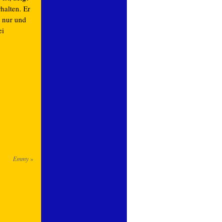
rhalten. Er
s nur und
ei
Emmy
»