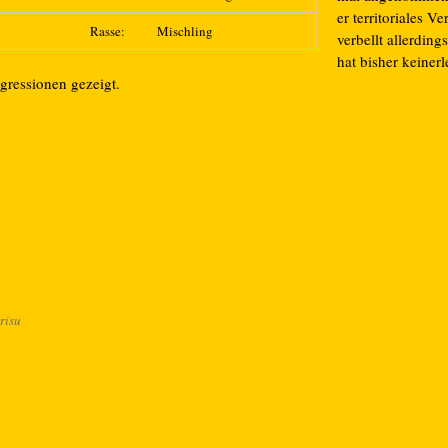
er territoriales Ve
Rasse:
Mischling
verbellt allerding
hat bisher keinerl
gressionen gezeigt.
risu