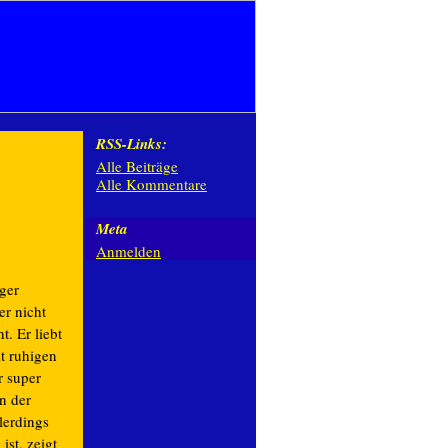
RSS-Links:
Alle Beiträge
Alle Kommentare
Meta
Anmelden
iger
er nicht
t. Er liebt
t ruhigen
 super
an der
lerdings
st, zeigt