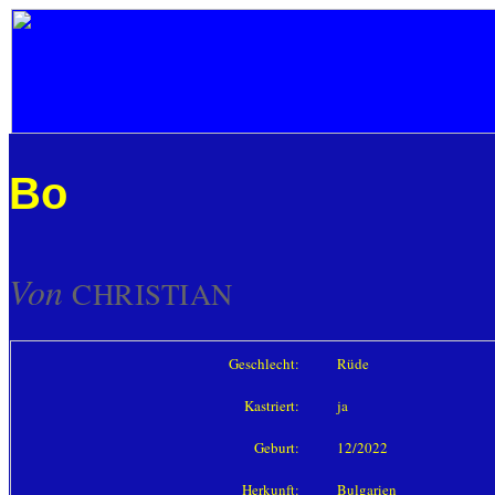
Bo
Von
CHRISTIAN
Geschlecht:
Rüde
Kastriert:
ja
Geburt:
12/2022
Herkunft:
Bulgarien