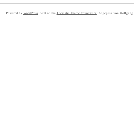
Powered by
WordPress
. Built on the
Thematic Theme Framework
. Angepasst von Wolfgang 