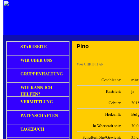
STARTSEITE
Pino
WIR ÜBER UNS
Von
CHRISTIAN
GRUPPENHALTUNG
Geschlecht:
män
WIE KANN ICH
Kastriert:
ja
HELFEN?
VERMITTLUNG
Geburt:
201
Herkunft:
Bulg
PATENSCHAFTEN
In Wörrstadt seit:
30.
TAGEBUCH
Schulterhöhe/Gewicht:
35 c