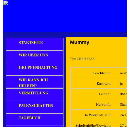
STARTSEITE
Mummy
WIR ÜBER UNS
Von
CHRISTIAN
GRUPPENHALTUNG
Geschlecht:
weib
WIE KANN ICH
Kastriert:
ja
HELFEN?
VERMITTLUNG
Geburt:
08/
Herkunft:
Sha
PATENSCHAFTEN
In Wörrstadt seit:
24.
TAGEBUCH
Schulterhöhe/Gewicht:
27 c