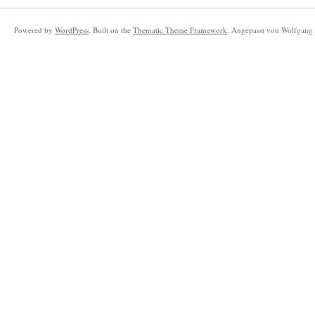
Powered by
WordPress
. Built on the
Thematic Theme Framework
. Angepasst von Wolfgang 