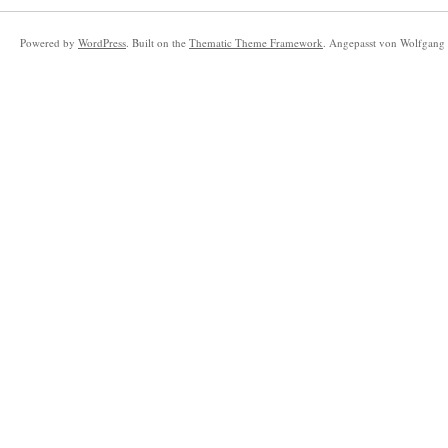
Powered by
WordPress
. Built on the
Thematic Theme Framework
. Angepasst von Wolfgang 