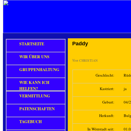
STARTSEITE
Paddy
WIR ÜBER UNS
Von
CHRISTIAN
GRUPPENHALTUNG
Geschlecht:
Rüd
WIE KANN ICH
HELFEN?
Kastriert:
ja
VERMITTLUNG
Geburt:
04/
PATENSCHAFTEN
Herkunft:
Bulg
TAGEBUCH
In Wörrstadt seit:
01.