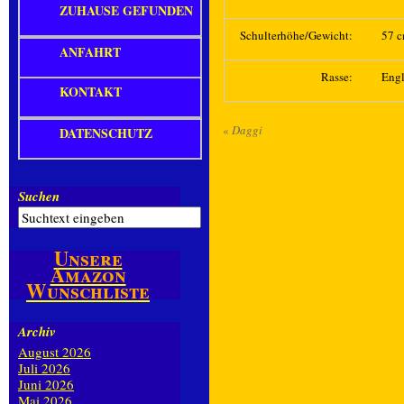
ZUHAUSE GEFUNDEN
Schulterhöhe/Gewicht:
57 c
ANFAHRT
Rasse:
Engl
KONTAKT
«
Daggi
DATENSCHUTZ
Suchen
Unsere
Amazon
Wunschliste
Archiv
August 2026
Juli 2026
Juni 2026
Mai 2026