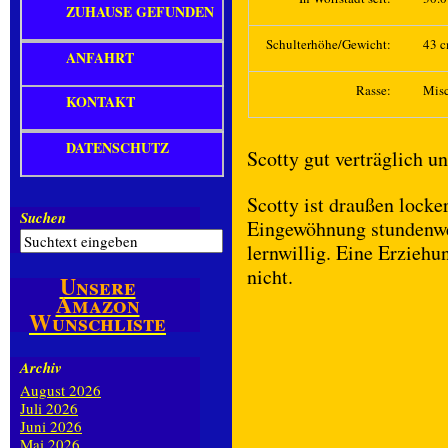
ZUHAUSE GEFUNDEN
Schulterhöhe/Gewicht:
43 c
ANFAHRT
Rasse:
Mis
KONTAKT
DATENSCHUTZ
Scotty gut verträglich u
Scotty ist draußen locke
Suchen
Eingewöhnung stundenwei
lernwillig. Eine Erziehu
nicht.
Unsere
Amazon
Wunschliste
Archiv
August 2026
Juli 2026
Juni 2026
Mai 2026