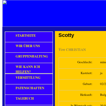
Scotty
STARTSEITE
WIR ÜBER UNS
Von
CHRISTIAN
GRUPPENHALTUNG
Geschlecht:
män
WIE KANN ICH
HELFEN?
Kastriert:
ja
VERMITTLUNG
Geburt:
02/
PATENSCHAFTEN
Herkunft:
Bulg
TAGEBUCH
In Wörrstadt seit:
30.