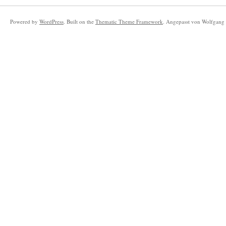
Powered by
WordPress
. Built on the
Thematic Theme Framework
. Angepasst von Wolfgang 