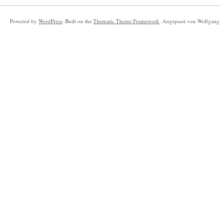
Powered by
WordPress
. Built on the
Thematic Theme Framework
. Angepasst von Wolfgang 