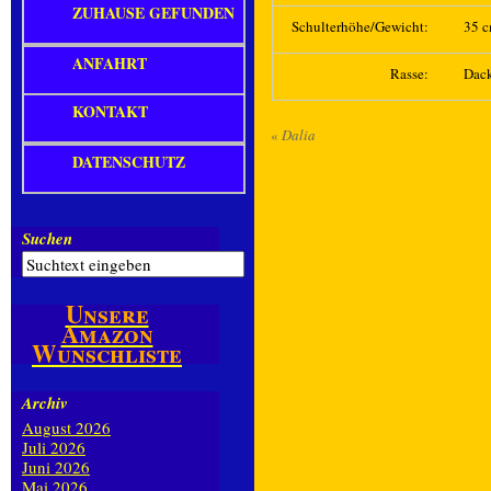
ZUHAUSE GEFUNDEN
Schulterhöhe/Gewicht:
35 c
ANFAHRT
Rasse:
Dack
KONTAKT
«
Dalia
DATENSCHUTZ
Suchen
Unsere
Amazon
Wunschliste
Archiv
August 2026
Juli 2026
Juni 2026
Mai 2026