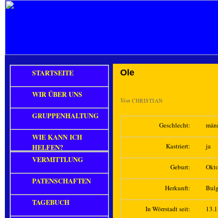
STARTSEITE
Ole
WIR ÜBER UNS
Von
CHRISTIAN
GRUPPENHALTUNG
Geschlecht:
män
WIE KANN ICH
Kastriert:
ja
HELFEN?
VERMITTLUNG
Geburt:
Okt
PATENSCHAFTEN
Herkunft:
Bulg
TAGEBUCH
In Wörrstadt seit:
13.