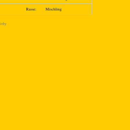
Rasse:
Mischling
irby