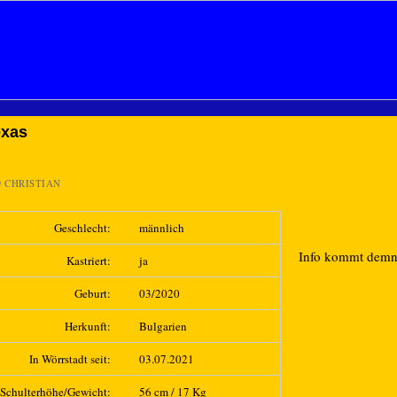
exas
n
CHRISTIAN
Geschlecht:
männlich
Info kommt dem
Kastriert:
ja
Geburt:
03/2020
Herkunft:
Bulgarien
In Wörrstadt seit:
03.07.2021
Schulterhöhe/Gewicht:
56 cm / 17 Kg